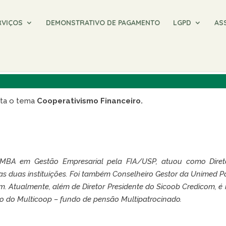
RVIÇOS
DEMONSTRATIVO DE PAGAMENTO
LGPD
AS
PERATIVISMO FINANCEIRO
nta o tema
Cooperativismo Financeiro.
MBA em Gestão Empresarial pela FIA/USP, atuou como Diretor
s duas instituições. Foi também Conselheiro Gestor da Unimed Pa
m. Atualmente, além de Diretor Presidente do Sicoob Credicom,
 do Multicoop – fundo de pensão Multipatrocinado.