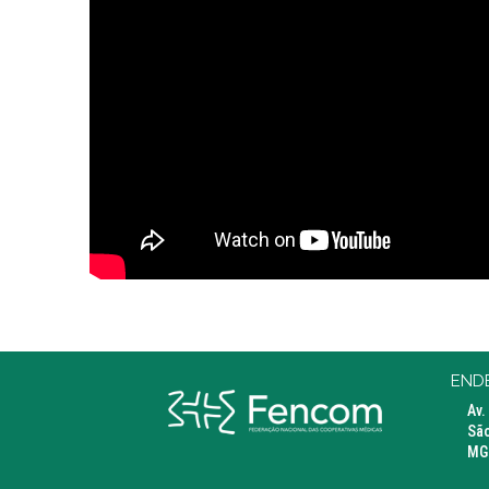
END
Av.
São
MG 