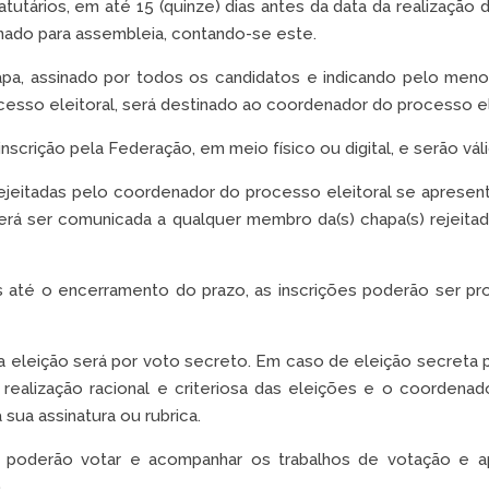
ários, em até 15 (quinze) dias antes da data da realização da a
nado para assembleia, contando-se este.
hapa, assinado por todos os candidatos e indicando pelo me
sso eleitoral, será destinado ao coordenador do processo ele
scrição pela Federação, em meio físico ou digital, e serão váli
rejeitadas pelo coordenador do processo eleitoral se aprese
rá ser comunicada a qualquer membro da(s) chapa(s) rejeitada
s até o encerramento do prazo, as inscrições poderão ser p
a eleição será por voto secreto. Em caso de eleição secreta pr
ealização racional e criteriosa das eleições e o coordenad
 sua assinatura ou rubrica.
poderão votar e acompanhar os trabalhos de votação e ap
.