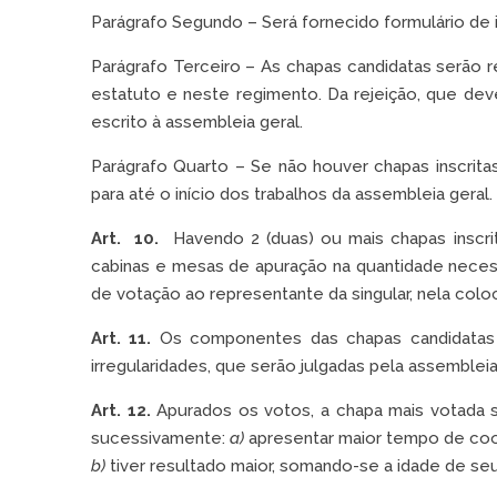
Parágrafo Segundo – Será fornecido formulário de in
Parágrafo Terceiro – As chapas candidatas serão 
estatuto e neste regimento. Da rejeição, que deve
escrito à assembleia geral.
Parágrafo Quarto – Se não houver chapas inscrita
para até o início dos trabalhos da assembleia geral.
Art. 10.
Havendo 2 (duas) ou mais chapas inscrita
cabinas e mesas de apuração na quantidade necessá
de votação ao representante da singular, nela coloc
Art. 11.
Os componentes das chapas candidatas 
irregularidades, que serão julgadas pela assembleia
Art. 12.
Apurados os votos, a chapa mais votada s
sucessivamente:
a)
apresentar maior tempo de coo
b)
tiver resultado maior, somando-se a idade de s