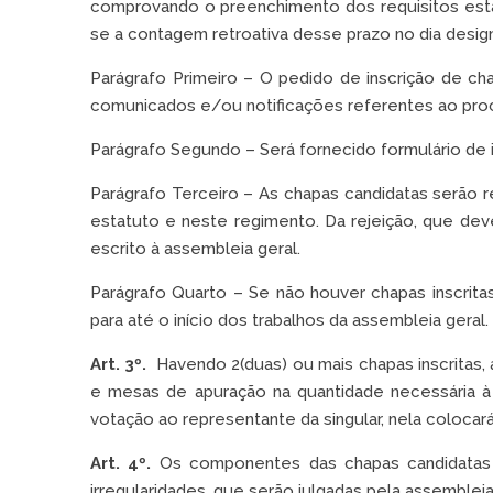
comprovando o preenchimento dos requisitos estatut
se a contagem retroativa desse prazo no dia desig
Parágrafo Primeiro – O pedido de inscrição de c
comunicados e/ou notificações referentes ao proce
Parágrafo Segundo – Será fornecido formulário de in
Parágrafo Terceiro – As chapas candidatas serão 
estatuto e neste regimento. Da rejeição, que deve
escrito à assembleia geral.
Parágrafo Quarto – Se não houver chapas inscrita
para até o início dos trabalhos da assembleia geral.
Art. 3º.
Havendo 2(duas) ou mais chapas inscritas, 
e mesas de apuração na quantidade necessária à r
votação ao representante da singular, nela colocará
Art. 4º.
Os componentes das chapas candidatas 
irregularidades, que serão julgadas pela assembleia