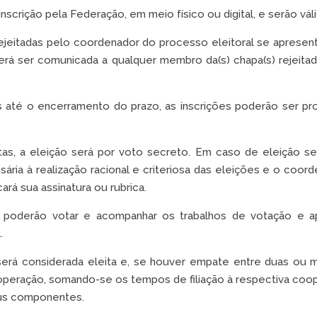
scrição pela Federação, em meio físico ou digital, e serão váli
rejeitadas pelo coordenador do processo eleitoral se aprese
rá ser comunicada a qualquer membro da(s) chapa(s) rejeitada
s até o encerramento do prazo, as inscrições poderão ser p
s, a eleição será por voto secreto. Em caso de eleição secr
ria à realização racional e criteriosa das eleições e o coord
ará sua assinatura ou rubrica.
poderão votar e acompanhar os trabalhos de votação e ap
.
erá considerada eleita e, se houver empate entre duas ou m
peração, somando-se os tempos de filiação à respectiva coop
eus componentes.